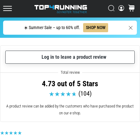
with
higher
Search
cart
cushioning?
Top4Running.ie
Discover
Search
☀️ Summer Sale – up to 60% off.
SHOP NOW
cushioned
shoes
for
road
and
Log in to leave a product review
trail
and
enjoy…
4.73 out of 5 Stars
(104)
5. 8. 2026
•
A product review can be added by the customers who have purchased the product
6 min. reading
on our e-shop.
Most
common
causes