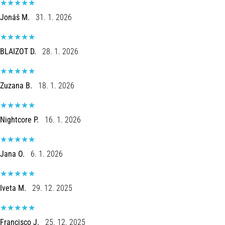
an
Jonáš M.
31. 1. 2026
amateur
or
a
BLAIZOT D.
28. 1. 2026
pro.
What
are
the
Zuzana B.
18. 1. 2026
most
common…
Nightcore P.
16. 1. 2026
5. 8. 2026
•
Jana O.
6. 1. 2026
5 min. reading
Plantar
Fasciitis:
Iveta M.
29. 12. 2025
Symptoms,
Causes,
and
Francisco J.
25. 12. 2025