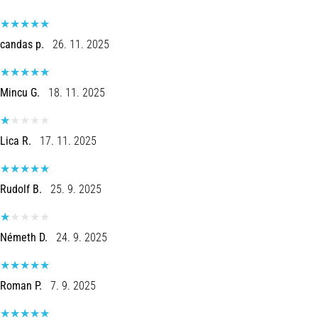
Treatment
Are
candas p.
26. 11. 2025
you
experiencing
sharp
Mincu G.
18. 11. 2025
heel
pain
during
Lica R.
17. 11. 2025
or
after
running?
Rudolf B.
25. 9. 2025
One
of
the
Németh D.
24. 9. 2025
common
causes
is
Roman P.
7. 9. 2025
plantar
fasciitis.
What