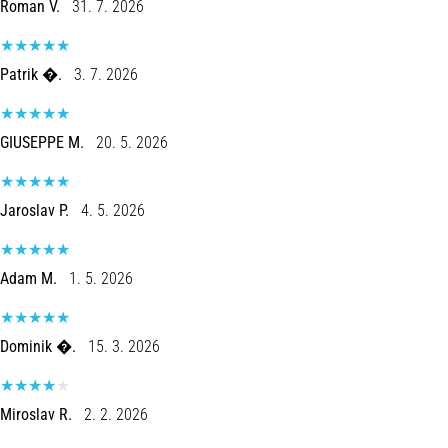
of
Roman V.
31. 7. 2026
knee
pain
during
Patrik �.
3. 7. 2026
and
after
GIUSEPPE M.
20. 5. 2026
running
Knee
pain
Jaroslav P.
4. 5. 2026
will
affect
every
Adam M.
1. 5. 2026
runner
at
least
Dominik �.
15. 3. 2026
once
in
their
Miroslav R.
2. 2. 2026
life,
whether